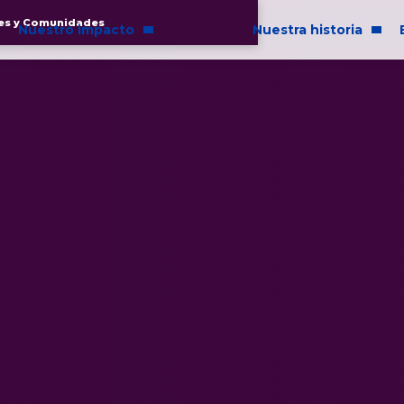
es y Comunidades
Nuestro impacto
Nuestra historia
to en la comunidad
Quiénes somos
ad e inclusión
Historia de P&G
ibilidad
y responsabilidad corporativa
ncias
rueltyFree