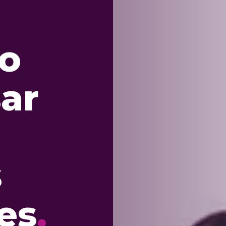
o
ar
s
es
.