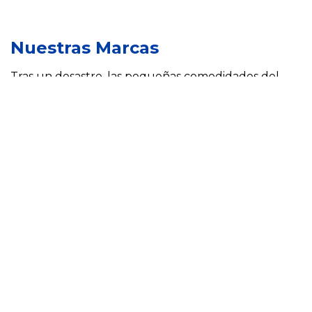
Nuestras Marcas
Tras un desastre, las pequeñas comodidades del
hogar pueden marcar una gran diferencia. Nuestras
marcas están ahí para ayudar a mejorar un
momento difícil para las comunidades de todo el
mundo al proporcionar acceso a ropa limpia,
servicios de ducha y productos confiables de
limpieza, salud e higiene.
Proporcionar Productos Esenciales