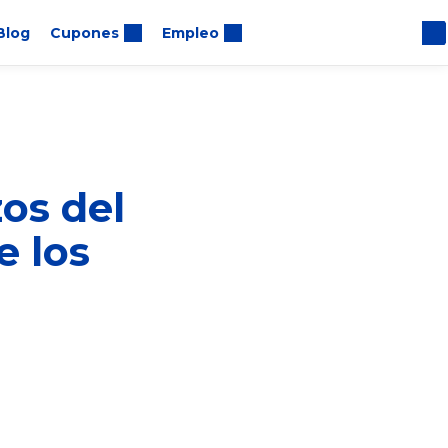
Blog
Cupones
Empleo
zos del
e los
tras empresas.
hos Humanos y
 los proveedores