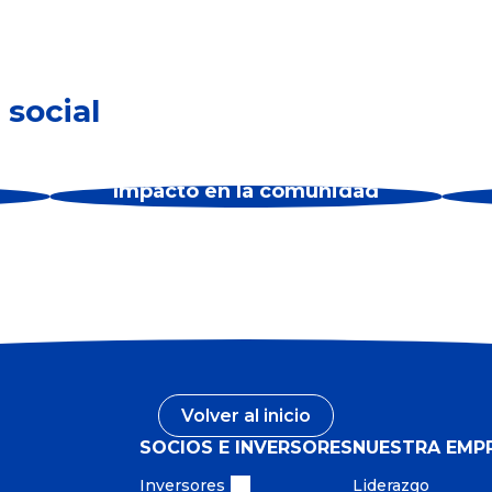
 social
Impacto en la comunidad
Volver al inicio
SOCIOS E INVERSORES
NUESTRA EMP
Inversores
Liderazgo