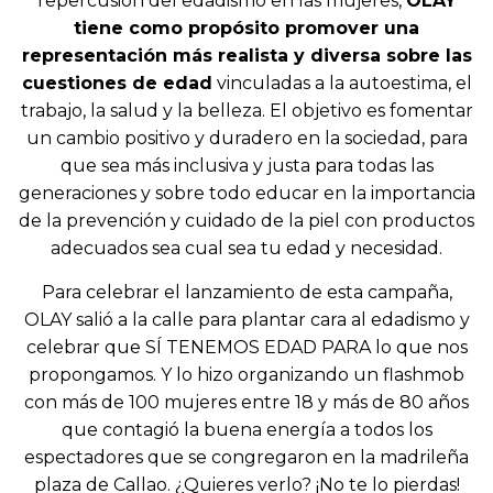
repercusión del edadismo en las mujeres,
OLAY
tiene como propósito promover una
representación más realista y diversa sobre las
cuestiones de edad
vinculadas a la autoestima, el
trabajo, la salud y la belleza. El objetivo es fomentar
un cambio positivo y duradero en la sociedad, para
que sea más inclusiva y justa para todas las
generaciones y sobre todo educar en la importancia
de la prevención y cuidado de la piel con productos
adecuados sea cual sea tu edad y necesidad.
Para celebrar el lanzamiento de esta campaña,
OLAY salió a la calle para plantar cara al edadismo y
celebrar que SÍ TENEMOS EDAD PARA lo que nos
propongamos. Y lo hizo organizando un flashmob
con más de 100 mujeres entre 18 y más de 80 años
que contagió la buena energía a todos los
espectadores que se congregaron en la madrileña
I
I
plaza de Callao. ¿Quieres verlo? ¡No te lo pierdas!
m
g