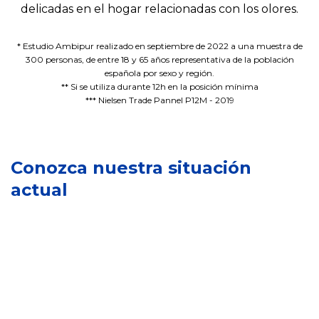
delicadas en el hogar relacionadas con los olores.
* Estudio Ambipur realizado en septiembre de 2022 a una muestra de
300 personas, de entre 18 y 65 años representativa de la población
N
española por sexo y región.
u
** Si se utiliza durante 12h en la posición mínima
e
*** Nielsen Trade Pannel P12M - 2019
s
t
r
S
Conozca nuestra situación
a
o
I
s
actual
s
n
m
t
n
a
e
o
r
n
v
c
i
a
a
b
c
s
i
i
i
l
ó
c