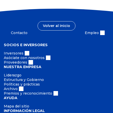
i
n
ó
d
n
a
i
d
c
Volver al inicio
a
s
Contacto
Empleo
SOCIOS E INVERSORES
Inversores
Asóciate con nosotros
Proveedores
NUESTRA EMPRESA
Liderazgo
Estructura y Gobierno
Políticas y prácticas
Archivo
Premios y reconocimiento
AYUDA
Mapa del sitio
INFORMACIÓN LEGAL