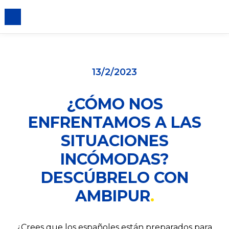
iento de cookies
13/2/2023
¿CÓMO NOS
ENFRENTAMOS A LAS
SITUACIONES
INCÓMODAS?
DESCÚBRELO CON
AMBIPUR
¿Crees que los españoles están preparados para